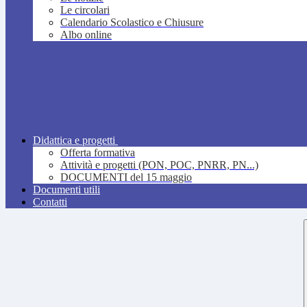
Le circolari
Calendario Scolastico e Chiusure
Albo online
Didattica e progetti
Offerta formativa
Attività e progetti (PON, POC, PNRR, PN...)
DOCUMENTI del 15 maggio
Documenti utili
Contatti