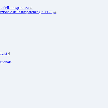
 e della trasparenza
4
rruzione e della trasparenza (PTPCT)
4
tività
4
stionale