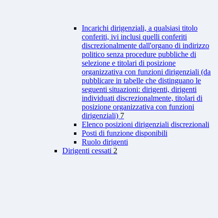
Incarichi dirigenziali, a qualsiasi titolo
conferiti, ivi inclusi quelli conferiti
discrezionalmente dall'organo di indirizzo
politico senza procedure pubbliche di
selezione e titolari di posizione
organizzativa con funzioni dirigenziali (da
pubblicare in tabelle che distinguano le
seguenti situazioni: dirigenti, dirigenti
individuati discrezionalmente, titolari di
posizione organizzativa con funzioni
dirigenziali)
7
Elenco posizioni dirigenziali discrezionali
Posti di funzione disponibili
Ruolo dirigenti
Dirigenti cessati
2