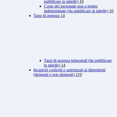
pubblicare in tabelle)
10
Costo del personale non a tempo
indeterminato (da pubblicare in tabelle)
10
Tassi di assenza
14
Tassi di assenza trimestrali (da pubblicare
in tabelle)
14
Incarichi conferiti e autorizzati ai dipendenti
(dirigenti e non dirigenti)
219