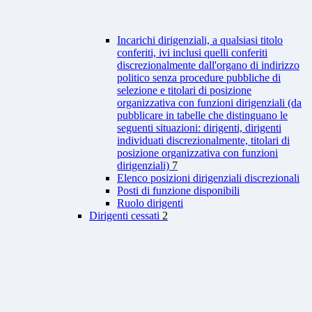
Incarichi dirigenziali, a qualsiasi titolo
conferiti, ivi inclusi quelli conferiti
discrezionalmente dall'organo di indirizzo
politico senza procedure pubbliche di
selezione e titolari di posizione
organizzativa con funzioni dirigenziali (da
pubblicare in tabelle che distinguano le
seguenti situazioni: dirigenti, dirigenti
individuati discrezionalmente, titolari di
posizione organizzativa con funzioni
dirigenziali)
7
Elenco posizioni dirigenziali discrezionali
Posti di funzione disponibili
Ruolo dirigenti
Dirigenti cessati
2