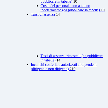
pubblicare in tabelle)
10
Costo del personale non a tempo
indeterminato (da pubblicare in tabelle)
10
Tassi di assenza
14
Tassi di assenza trimestrali (da pubblicare
in tabelle)
14
Incarichi conferiti e autorizzati ai dipendenti
(dirigenti e non dirigenti)
219