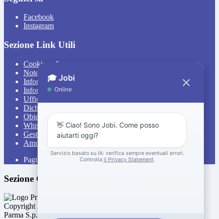
Facebook
Instagram
Sezione Link Utili
Cookie policy
Note legali
Informativa Privacy
Informativa Privacy chatbot Jobi
Ufficio Relazioni con il Pubblico
Dichiarazione di accessibilità
Obiettivi di accessibilità
Whistleblowing
Gestione consensi cookie
Amministrazione trasparente
Pagina visualizzata
1439
volte
Sezione Copyright
Copyright 2026 | Engineered and powered by Gruppo Spaggiari
Parma S.p.A. | Divisione Publishing & New Social Media