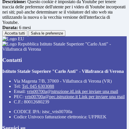
Descrizione:
Questo cookie è impostato da Youtube per tenere
traccia delle preferenze dell'utente per i video di Youtube incorporati
nei siti; può anche determinare se il visitatore del sito web sta
utilizzando la nuova o la vecchia versione dell'interfaccia di
Youtube.
Durata:
6 mesi
Accetta tutti
Salva le preferenze
Istituto Statale Superiore "Carlo Anti" -
Villafranca di Verona
Contatti
Istituto Statale Superiore "Carlo Anti" - Villafranca di Verona
Via Magenta 7/B, 37069 - Villafranca di Verona (VR)
Tel:
Tel. 045 6303088
Email:
vris00700a@istruzione.it
Link per inviare una mail
PEC:
vris00700a@pec.istruzione.it
Link per inviare una mail
C.F.: 80012680239
CODICE IPA: istsc_vris00700a
Codice Univoco fatturazione elettronica: UFPREK
Seguici su