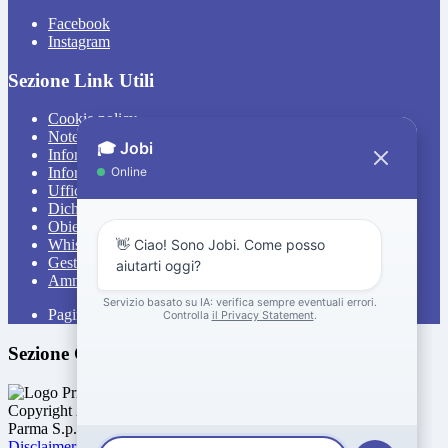
Facebook
Instagram
Sezione Link Utili
Cookie policy
Note legali
Informativa Privacy
Informativa Privacy chatbot Jobi
Ufficio Relazioni con il Pubblico
Dichiarazione di accessibilità
Obiettivi di accessibilità
Whistleblowing
Gestione consensi cookie
Amministrazione trasparente
Pagina visualizzata
4870
volte
Sezione Copyright
Copyright 2026 | Engineered and powered by Gruppo Spaggiari
Parma S.p.A. | Divisione Publishing & New Social Media
Disclaimer trattamento dati personali