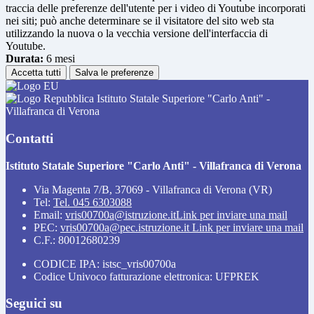
traccia delle preferenze dell'utente per i video di Youtube incorporati
nei siti; può anche determinare se il visitatore del sito web sta
utilizzando la nuova o la vecchia versione dell'interfaccia di
Youtube.
Durata:
6 mesi
Accetta tutti
Salva le preferenze
Istituto Statale Superiore "Carlo Anti" -
Villafranca di Verona
Contatti
Istituto Statale Superiore "Carlo Anti" - Villafranca di Verona
Via Magenta 7/B, 37069 - Villafranca di Verona (VR)
Tel:
Tel. 045 6303088
Email:
vris00700a@istruzione.it
Link per inviare una mail
PEC:
vris00700a@pec.istruzione.it
Link per inviare una mail
C.F.: 80012680239
CODICE IPA: istsc_vris00700a
Codice Univoco fatturazione elettronica: UFPREK
Seguici su