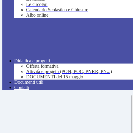
Le circolari
Calendario Scolastico e Chiusure
Albo online
Didattica e progetti
Offerta formativa
Attività e progetti (PON, POC, PNRR, PN...)
DOCUMENTI del 15 maggio
Documenti utili
Contatti