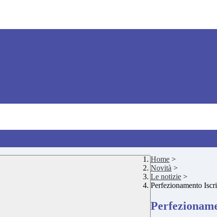
Home
>
Novità
>
Le notizie
>
Perfezionamento Iscri
Perfezionamen