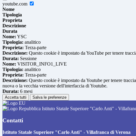
youtube.com
Nome
Tipologia
Proprieta
Descrizione
Durata
Nome:
YSC
Tipologia:
analitico
Proprieta:
Terza-parte
Descrizione:
Questo cookie è impostato da YouTube per tenere traccia 
Durata:
Sessione
Nome:
VISITOR_INFO1_LIVE
Tipologia:
analitico
Proprieta:
Terza-parte
Descrizione:
Questo cookie è impostato da Youtube per tenere traccia de
nuova o la vecchia versione dell'interfaccia di Youtube.
Durata:
6 mesi
Accetta tutti
Salva le preferenze
Istituto Statale Superiore "Carlo Anti" - Villafra
Contatti
Istituto Statale Superiore "Carlo Anti" - Villafranca di Verona