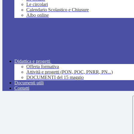
Le circolari
Calendario Scolastico e Chiusure
Albo online
Didattica e progetti
Offerta formativa
Attività e progetti (PON, POC, PNRR, PN...)
DOCUMENTI del 15 maggio
Documenti utili
Contatti