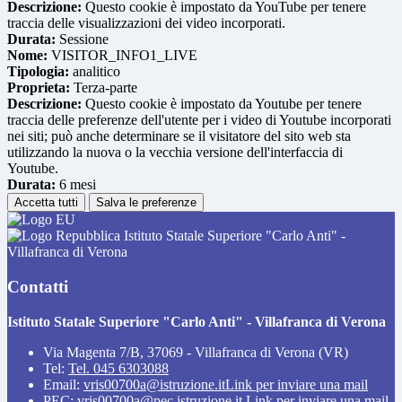
Descrizione:
Questo cookie è impostato da YouTube per tenere
traccia delle visualizzazioni dei video incorporati.
Durata:
Sessione
Nome:
VISITOR_INFO1_LIVE
Tipologia:
analitico
Proprieta:
Terza-parte
Descrizione:
Questo cookie è impostato da Youtube per tenere
traccia delle preferenze dell'utente per i video di Youtube incorporati
nei siti; può anche determinare se il visitatore del sito web sta
utilizzando la nuova o la vecchia versione dell'interfaccia di
Youtube.
Durata:
6 mesi
Accetta tutti
Salva le preferenze
Istituto Statale Superiore "Carlo Anti" -
Villafranca di Verona
Contatti
Istituto Statale Superiore "Carlo Anti" - Villafranca di Verona
Via Magenta 7/B, 37069 - Villafranca di Verona (VR)
Tel:
Tel. 045 6303088
Email:
vris00700a@istruzione.it
Link per inviare una mail
PEC:
vris00700a@pec.istruzione.it
Link per inviare una mail