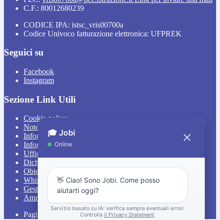
C.F.: 80012680239
CODICE IPA: istsc_vris00700a
Codice Univoco fatturazione elettronica: UFPREK
Seguici su
Facebook
Instagram
Sezione Link Utili
Cookie policy
Note legali
Informativa Privacy
Informativa Privacy chatbot Jobi
Ufficio Relazioni con il Pubblico
Dichiarazione di accessibilità
Obiettivi di accessibilità
Whistleblowing
Gestione consensi cookie
Amministrazione trasparente
Pagina visualizzata
3309
volte