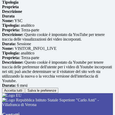
Tipologia
Proprieta
Descrizione
Durata
Nome:
YSC
Tipologia:
analitico
Proprieta:
Terza-parte
Descrizione:
Questo cookie è impostato da YouTube per tenere
traccia delle visualizzazioni dei video incorporati.
Durata:
Sessione
Nome:
VISITOR_INFO1_LIVE
Tipologia:
analitico
Proprieta:
Terza-parte
Descrizione:
Questo cookie è impostato da Youtube per tenere
traccia delle preferenze dell'utente per i video di Youtube incorporati
nei siti; può anche determinare se il visitatore del sito web sta
utilizzando la nuova o la vecchia versione dell'interfaccia di
Youtube.
Durata:
6 mesi
Accetta tutti
Salva le preferenze
Istituto Statale Superiore "Carlo Anti" -
Villafranca di Verona
Contatti