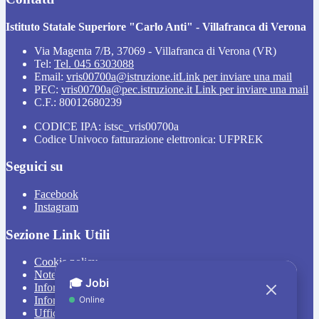
Istituto Statale Superiore "Carlo Anti" - Villafranca di Verona
Via Magenta 7/B, 37069 - Villafranca di Verona (VR)
Tel:
Tel. 045 6303088
Email:
vris00700a@istruzione.it
Link per inviare una mail
PEC:
vris00700a@pec.istruzione.it
Link per inviare una mail
C.F.: 80012680239
CODICE IPA: istsc_vris00700a
Codice Univoco fatturazione elettronica: UFPREK
Seguici su
Facebook
Instagram
Sezione Link Utili
Cookie policy
Note legali
Informativa Privacy
Informativa Privacy chatbot Jobi
Ufficio Relazioni con il Pubblico