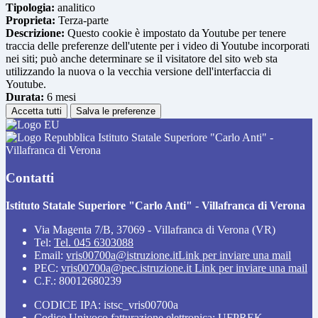
Tipologia:
analitico
Proprieta:
Terza-parte
Descrizione:
Questo cookie è impostato da Youtube per tenere
traccia delle preferenze dell'utente per i video di Youtube incorporati
nei siti; può anche determinare se il visitatore del sito web sta
utilizzando la nuova o la vecchia versione dell'interfaccia di
Youtube.
Durata:
6 mesi
Accetta tutti
Salva le preferenze
Istituto Statale Superiore "Carlo Anti" -
Villafranca di Verona
Contatti
Istituto Statale Superiore "Carlo Anti" - Villafranca di Verona
Via Magenta 7/B, 37069 - Villafranca di Verona (VR)
Tel:
Tel. 045 6303088
Email:
vris00700a@istruzione.it
Link per inviare una mail
PEC:
vris00700a@pec.istruzione.it
Link per inviare una mail
C.F.: 80012680239
CODICE IPA: istsc_vris00700a
Codice Univoco fatturazione elettronica: UFPREK