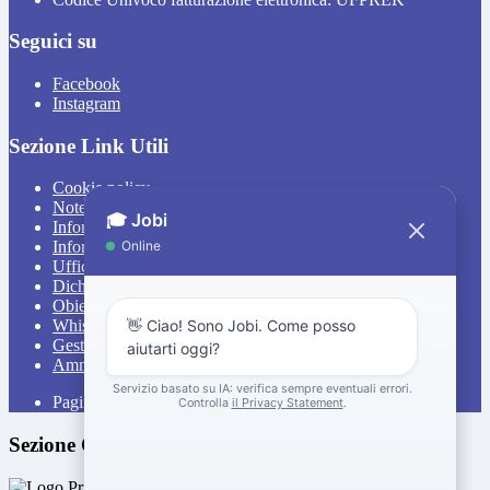
Seguici su
Facebook
Instagram
Sezione Link Utili
Cookie policy
Note legali
Informativa Privacy
Informativa Privacy chatbot Jobi
Ufficio Relazioni con il Pubblico
Dichiarazione di accessibilità
Obiettivi di accessibilità
Whistleblowing
Gestione consensi cookie
Amministrazione trasparente
Pagina visualizzata
428
volte
Sezione Copyright