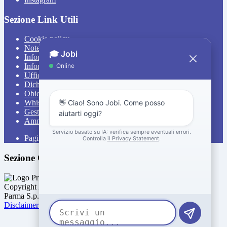
Sezione Link Utili
Cookie policy
Note legali
Informativa Privacy
Informativa Privacy chatbot Jobi
Ufficio Relazioni con il Pubblico
Dichiarazione di accessibilità
Obiettivi di accessibilità
Whistleblowing
Gestione consensi cookie
Amministrazione trasparente
Pagina visualizzata
811
volte
Sezione Copyright
Copyright 2026 | Engineered and powered by Gruppo Spaggiari
Parma S.p.A. | Divisione Publishing & New Social Media
Disclaimer trattamento dati personali