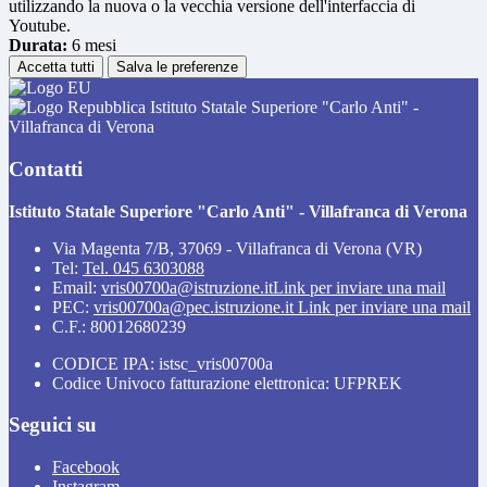
utilizzando la nuova o la vecchia versione dell'interfaccia di
Youtube.
Durata:
6 mesi
Accetta tutti
Salva le preferenze
Istituto Statale Superiore "Carlo Anti" -
Villafranca di Verona
Contatti
Istituto Statale Superiore "Carlo Anti" - Villafranca di Verona
Via Magenta 7/B, 37069 - Villafranca di Verona (VR)
Tel:
Tel. 045 6303088
Email:
vris00700a@istruzione.it
Link per inviare una mail
PEC:
vris00700a@pec.istruzione.it
Link per inviare una mail
C.F.: 80012680239
CODICE IPA: istsc_vris00700a
Codice Univoco fatturazione elettronica: UFPREK
Seguici su
Facebook
Instagram