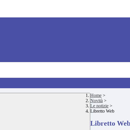
Home
>
Novità
>
Le notizie
>
Libretto Web
Libretto We