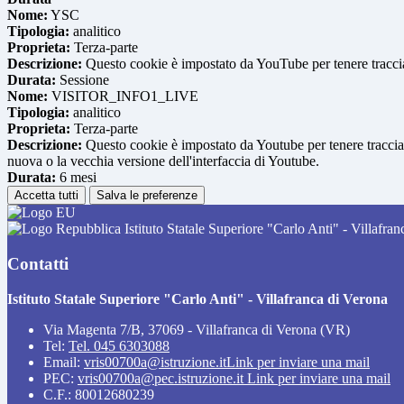
Nome:
YSC
Tipologia:
analitico
Proprieta:
Terza-parte
Descrizione:
Questo cookie è impostato da YouTube per tenere traccia 
Durata:
Sessione
Nome:
VISITOR_INFO1_LIVE
Tipologia:
analitico
Proprieta:
Terza-parte
Descrizione:
Questo cookie è impostato da Youtube per tenere traccia de
nuova o la vecchia versione dell'interfaccia di Youtube.
Durata:
6 mesi
Accetta tutti
Salva le preferenze
Istituto Statale Superiore "Carlo Anti" - Villafra
Contatti
Istituto Statale Superiore "Carlo Anti" - Villafranca di Verona
Via Magenta 7/B, 37069 - Villafranca di Verona (VR)
Tel:
Tel. 045 6303088
Email:
vris00700a@istruzione.it
Link per inviare una mail
PEC:
vris00700a@pec.istruzione.it
Link per inviare una mail
C.F.: 80012680239