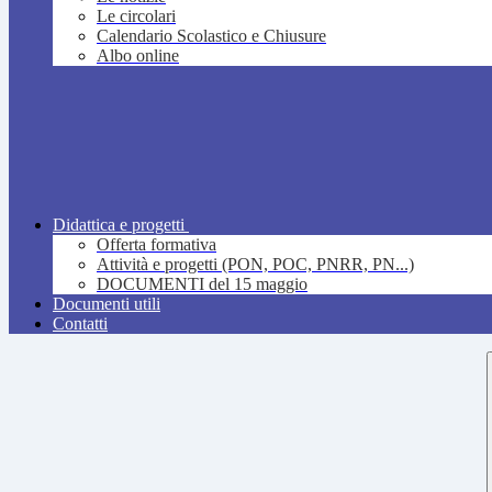
Le circolari
Calendario Scolastico e Chiusure
Albo online
Didattica e progetti
Offerta formativa
Attività e progetti (PON, POC, PNRR, PN...)
DOCUMENTI del 15 maggio
Documenti utili
Contatti