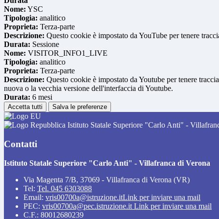
Durata
Nome:
YSC
Tipologia:
analitico
Proprieta:
Terza-parte
Descrizione:
Questo cookie è impostato da YouTube per tenere traccia 
Durata:
Sessione
Nome:
VISITOR_INFO1_LIVE
Tipologia:
analitico
Proprieta:
Terza-parte
Descrizione:
Questo cookie è impostato da Youtube per tenere traccia de
nuova o la vecchia versione dell'interfaccia di Youtube.
Durata:
6 mesi
Accetta tutti
Salva le preferenze
Istituto Statale Superiore "Carlo Anti" - Villafra
Contatti
Istituto Statale Superiore "Carlo Anti" - Villafranca di Verona
Via Magenta 7/B, 37069 - Villafranca di Verona (VR)
Tel:
Tel. 045 6303088
Email:
vris00700a@istruzione.it
Link per inviare una mail
PEC:
vris00700a@pec.istruzione.it
Link per inviare una mail
C.F.: 80012680239