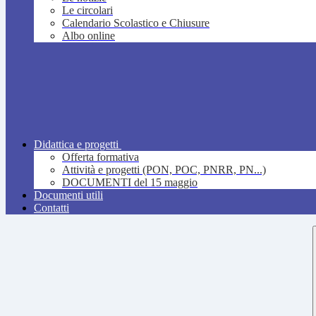
Le circolari
Calendario Scolastico e Chiusure
Albo online
Didattica e progetti
Offerta formativa
Attività e progetti (PON, POC, PNRR, PN...)
DOCUMENTI del 15 maggio
Documenti utili
Contatti