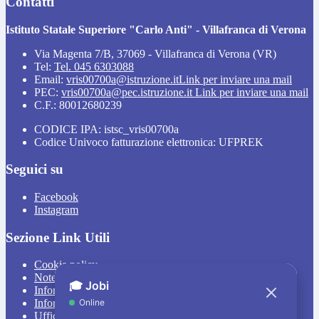
Contatti
Istituto Statale Superiore "Carlo Anti" - Villafranca di Verona
Via Magenta 7/B, 37069 - Villafranca di Verona (VR)
Tel:
Tel. 045 6303088
Email:
vris00700a@istruzione.it
Link per inviare una mail
PEC:
vris00700a@pec.istruzione.it
Link per inviare una mail
C.F.: 80012680239
CODICE IPA: istsc_vris00700a
Codice Univoco fatturazione elettronica: UFPREK
Seguici su
Facebook
Instagram
Sezione Link Utili
Cookie policy
Note legali
Informativa Privacy
Informativa Privacy chatbot Jobi
Ufficio Relazioni con il Pubblico