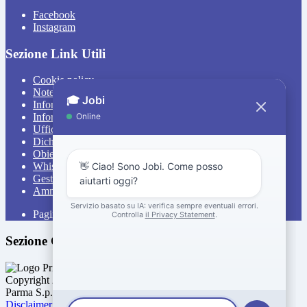
Facebook
Instagram
Sezione Link Utili
Cookie policy
Note legali
Informativa Privacy
Informativa Privacy chatbot Jobi
Ufficio Relazioni con il Pubblico
Dichiarazione di accessibilità
Obiettivi di accessibilità
Whistleblowing
Gestione consensi cookie
Amministrazione trasparente
Pagina visualizzata
6452
volte
Sezione Copyright
Copyright 2026 | Engineered and powered by Gruppo Spaggiari
Parma S.p.A. | Divisione Publishing & New Social Media
Disclaimer trattamento dati personali