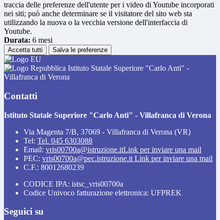
traccia delle preferenze dell'utente per i video di Youtube incorporati
nei siti; può anche determinare se il visitatore del sito web sta
utilizzando la nuova o la vecchia versione dell'interfaccia di
Youtube.
Durata:
6 mesi
Accetta tutti
Salva le preferenze
Istituto Statale Superiore "Carlo Anti" -
Villafranca di Verona
Contatti
Istituto Statale Superiore "Carlo Anti" - Villafranca di Verona
Via Magenta 7/B, 37069 - Villafranca di Verona (VR)
Tel:
Tel. 045 6303088
Email:
vris00700a@istruzione.it
Link per inviare una mail
PEC:
vris00700a@pec.istruzione.it
Link per inviare una mail
C.F.: 80012680239
CODICE IPA: istsc_vris00700a
Codice Univoco fatturazione elettronica: UFPREK
Seguici su