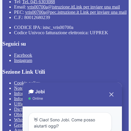
Tel:
Tel. 045 6303088
Email:
vris00700a@istruzione.it
Link per inviare una mail
PEC:
vris00700a@pec.istruzione.it
Link per inviare una mail
C.F.: 80012680239
CODICE IPA: istsc_vris00700a
Codice Univoco fatturazione elettronica: UFPREK
Seguici su
Facebook
Instagram
Sezione Link Utili
Cookie policy
Note legali
Informativa Privacy
Informativa Privacy chatbot Jobi
Ufficio Relazioni con il Pubblico
Dichiarazione di accessibilità
Obiettivi di accessibilità
Whistleblowing
Gestione consensi cookie
Amministrazione trasparente