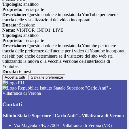
Tipologia:
analitico
Proprieta:
Terza-parte
Descrizione:
Questo cookie è impostato da YouTube per tenere
traccia delle visualizzazioni dei video incorporati.
Durata:
Sessione
Nome:
VISITOR_INFO1_LIVE
Tipologia:
analitico
Proprieta:
Terza-parte
Descrizione:
Questo cookie è impostato da Youtube per tenere
traccia delle preferenze dell'utente per i video di Youtube incorporati
nei siti; può anche determinare se il visitatore del sito web sta
utilizzando la nuova o la vecchia versione dell'interfaccia di
Youtube.
Durata:
6 mesi
Accetta tutti
Salva le preferenze
Istituto Statale Superiore "Carlo Anti" -
Villafranca di Verona
Contatti
Istituto Statale Superiore "Carlo Anti" - Villafranca di Verona
Via Magenta 7/B, 37069 - Villafranca di Verona (VR)