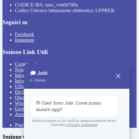
CODICE IPA: istsc_vris00700a
Codice Univoco fatturazione elettronica: UFPREK
Seguici su
Facebook
Instagram
Sezione Link Utili
Cookie policy
Note legali
Informativa Privacy
Informativa Privacy chatbot Jobi
Ufficio Relazioni con il Pubblico
Dichiarazione di accessibilità
Obiettivi di accessibilità
Whistleblowing
Gestione consensi cookie
Amministrazione trasparente
Pagina visualizzata
4293
volte
Sezione Copyright