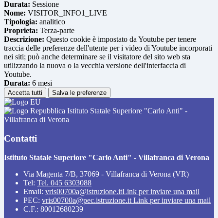
Durata:
Sessione
Nome:
VISITOR_INFO1_LIVE
Tipologia:
analitico
Proprieta:
Terza-parte
Descrizione:
Questo cookie è impostato da Youtube per tenere
traccia delle preferenze dell'utente per i video di Youtube incorporati
nei siti; può anche determinare se il visitatore del sito web sta
utilizzando la nuova o la vecchia versione dell'interfaccia di
Youtube.
Durata:
6 mesi
Accetta tutti
Salva le preferenze
Istituto Statale Superiore "Carlo Anti" -
Villafranca di Verona
Contatti
Istituto Statale Superiore "Carlo Anti" - Villafranca di Verona
Via Magenta 7/B, 37069 - Villafranca di Verona (VR)
Tel:
Tel. 045 6303088
Email:
vris00700a@istruzione.it
Link per inviare una mail
PEC:
vris00700a@pec.istruzione.it
Link per inviare una mail
C.F.: 80012680239