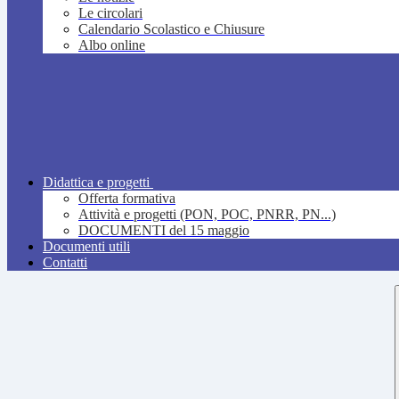
Le circolari
Calendario Scolastico e Chiusure
Albo online
Didattica e progetti
Offerta formativa
Attività e progetti (PON, POC, PNRR, PN...)
DOCUMENTI del 15 maggio
Documenti utili
Contatti