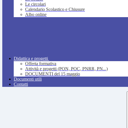
Le circolari
Calendario Scolastico e Chiusure
Albo online
Didattica e progetti
Offerta formativa
Attività e progetti (PON, POC, PNRR, PN...)
DOCUMENTI del 15 maggio
Documenti utili
Contatti