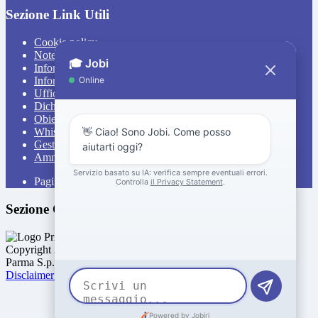
Sezione Link Utili
Cookie policy
Note legali
Informativa Privacy
Informativa Privacy chatbot Jobi
Ufficio Relazioni con il Pubblico
Dichiarazione di accessibilità
Obiettivi di accessibilità
Whistleblowing
Gestione consensi cookie
Amministrazione trasparente
Pagina visualizzata
518
volte
Sezione Copyright
Copyright 2026 | Engineered and powered by Gruppo Spaggiari
Parma S.p.A. | Divisione Publishing & New Social Media
Disclaimer trattamento dati personali