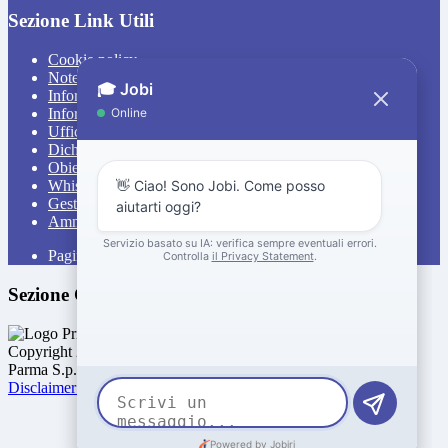
Sezione Link Utili
Cookie policy
Note legali
Informativa Privacy
Informativa Privacy chatbot Jobi
Ufficio Relazioni con il Pubblico
Dichiarazione di accessibilità
Obiettivi di accessibilità
Whistleblowing
Gestione consensi cookie
Amministrazione trasparente
Pagina visualizzata
548
volte
Sezione Copyright
Copyright 2026 | Engineered and powered by Gruppo Spaggiari
Parma S.p.A. | Divisione Publishing & New Social Media
Disclaimer trattamento dati personali