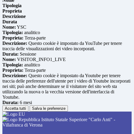
Nome
Tipologia
Proprieta
Descrizione
Durata
Nome:
YSC
Tipologia:
analitico
Proprieta:
Terza-parte
Descrizione:
Questo cookie è impostato da YouTube per tenere
traccia delle visualizzazioni dei video incorporati.
Durata:
Sessione
Nome:
VISITOR_INFO1_LIVE
Tipologia:
analitico
Proprieta:
Terza-parte
Descrizione:
Questo cookie è impostato da Youtube per tenere
traccia delle preferenze dell'utente per i video di Youtube incorporati
nei siti; può anche determinare se il visitatore del sito web sta
utilizzando la nuova o la vecchia versione dell'interfaccia di
Youtube.
Durata:
6 mesi
Accetta tutti
Salva le preferenze
Istituto Statale Superiore "Carlo Anti" -
Villafranca di Verona