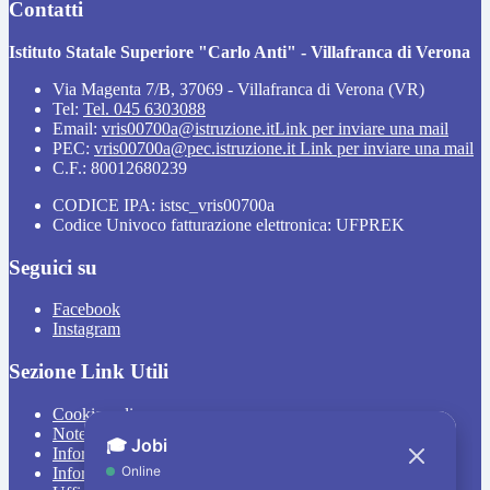
Contatti
Istituto Statale Superiore "Carlo Anti" - Villafranca di Verona
Via Magenta 7/B, 37069 - Villafranca di Verona (VR)
Tel:
Tel. 045 6303088
Email:
vris00700a@istruzione.it
Link per inviare una mail
PEC:
vris00700a@pec.istruzione.it
Link per inviare una mail
C.F.: 80012680239
CODICE IPA: istsc_vris00700a
Codice Univoco fatturazione elettronica: UFPREK
Seguici su
Facebook
Instagram
Sezione Link Utili
Cookie policy
Note legali
Informativa Privacy
Informativa Privacy chatbot Jobi