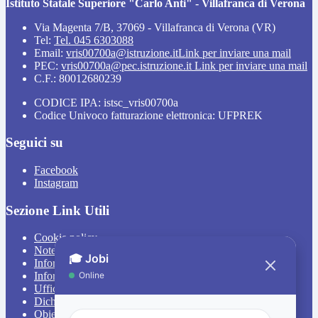
Istituto Statale Superiore "Carlo Anti" - Villafranca di Verona
Via Magenta 7/B, 37069 - Villafranca di Verona (VR)
Tel:
Tel. 045 6303088
Email:
vris00700a@istruzione.it
Link per inviare una mail
PEC:
vris00700a@pec.istruzione.it
Link per inviare una mail
C.F.: 80012680239
CODICE IPA: istsc_vris00700a
Codice Univoco fatturazione elettronica: UFPREK
Seguici su
Facebook
Instagram
Sezione Link Utili
Cookie policy
Note legali
Informativa Privacy
Informativa Privacy chatbot Jobi
Ufficio Relazioni con il Pubblico
Dichiarazione di accessibilità
Obiettivi di accessibilità