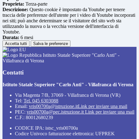
Proprieta:
Terza-parte
Descrizione:
Questo cookie è impostato da Youtube per tenere
traccia delle preferenze dell'utente per i video di Youtube incorporati
nei siti; può anche determinare se il visitatore del sito web sta
utilizzando la nuova o la vecchia versione dell'interfaccia di
Youtube.
Durata:
6 mesi
Accetta tutti
Salva le preferenze
Istituto Statale Superiore "Carlo Anti" -
Villafranca di Verona
Contatti
Istituto Statale Superiore "Carlo Anti" - Villafranca di Verona
Via Magenta 7/B, 37069 - Villafranca di Verona (VR)
Tel:
Tel. 045 6303088
Email:
vris00700a@istruzione.it
Link per inviare una mail
PEC:
vris00700a@pec.istruzione.it
Link per inviare una mail
C.F.: 80012680239
CODICE IPA: istsc_vris00700a
Codice Univoco fatturazione elettronica: UFPREK