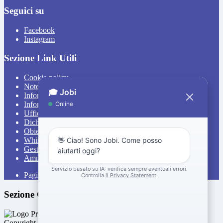
Seguici su
Facebook
Instagram
Sezione Link Utili
Cookie policy
Note legali
Informativa Privacy
Informativa Privacy chatbot Jobi
Ufficio Relazioni con il Pubblico
Dichiarazione di accessibilità
Obiettivi di accessibilità
Whistleblowing
Gestione consensi cookie
Amministrazione trasparente
Pagina visualizzata
1008
volte
Sezione Copyright
Copyright 2026 | Engineered and powered by Gruppo Spaggiari