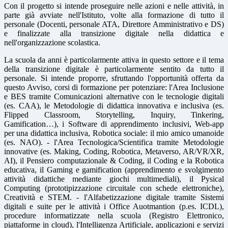
Con il progetto si intende proseguire nelle azioni e nelle attività, in
parte già avviate nell'Istituto, volte alla formazione di tutto il
personale (Docenti, personale ATA, Direttore Amministrativo e DS)
e finalizzate alla transizione digitale nella didattica e
nell'organizzazione scolastica.
La scuola da anni è particolarmente attiva in questo settore e il tema
della transizione digitale è particolarmente sentito da tutto il
personale. Si intende proporre, sfruttando l'opportunità offerta da
questo Avviso, corsi di formazione per potenziare: l'Area Inclusione
e BES tramite Comunicazioni alternative con le tecnologie digitali
(es. CAA), le Metodologie di didattica innovativa e inclusiva (es.
Flipped Classroom, Storytelling, Inquiry, Tinkering,
Gamification…), i Software di apprendimento inclusivi, Web-app
per una didattica inclusiva, Robotica sociale: il mio amico umanoide
(es. NAO). - l'Area Tecnologica/Scientifica tramite Metodologie
innovative (es. Making, Coding, Robotica, Metaverso, AR/VR/XR,
AI), il Pensiero computazionale & Coding, il Coding e la Robotica
educativa, il Gaming e gamification (apprendimento e svolgimento
attività didattiche mediante giochi multimediali), il Pysical
Computing (prototipizzazione circuitale con schede elettroniche),
Creatività e STEM. - l'Alfabetizzazione digitale tramite Sistemi
digitali e suite per le attività i Office Auotmantion (p.es. ICDL),
procedure informatizzate nella scuola (Registro Elettronico,
piattaforme in cloud), l'Intelligenza Artificiale, applicazioni e servizi