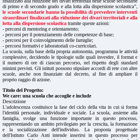
finalizzato alla riduzione dei divari territoriali nelle scuole secondarie
di primo e di secondo grado e alla lotta alla dispersione scolastica”,
le scuole secondarie hanno la possibilità di prevedere interventi
straordinari finalizzati alla riduzione dei divari territoriali e alla
lotta alla dispersione scolastica
tramite queste azioni:
- percorsi di mentoring e orientamento;
- percorsi per il potenziamento delle competenze di base;
- percorsi per il coinvolgimento delle famiglie;
- percorsi formativi e laboratoriali co-curricolari.
La scuola, sulla base della propria autonomia, programma le attività
complessive, decidendo le tipologie sulle quali investire, il format e
il numero di ore di ciascun percorso, nel rispetto degli standard
minimi previsti. Gli istituti possono stipulare accordi di rete con altre
scuole, anche non finanziate dal decreto, al fine di ampliare il
proprio raggio di azione.
Titolo del Progetto:
We care: una scuola che accoglie e include
Descrizione
L'adolescenza costituisce la fase del ciclo della vita in cui si forma
l'identità personale, individuale e sociale. La scuola, assieme alla
famiglia, svolge una funzione importante in questo processo,
rappresentando un ambito privilegiato per la crescita, la formazione
e la socializzazione dell'individuo. La proposta progettuale
dell'Istituto Carlo Anti intende inserirsi in questo processo per