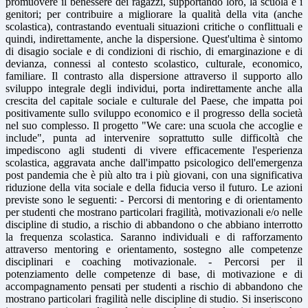
promuovere il benessere dei ragazzi, supportando loro, la scuola e i
genitori; per contribuire a migliorare la qualità della vita (anche
scolastica), contrastando eventuali situazioni critiche o conflittuali e
quindi, indirettamente, anche la dispersione. Quest'ultima è sintomo
di disagio sociale e di condizioni di rischio, di emarginazione e di
devianza, connessi al contesto scolastico, culturale, economico,
familiare. Il contrasto alla dispersione attraverso il supporto allo
sviluppo integrale degli individui, porta indirettamente anche alla
crescita del capitale sociale e culturale del Paese, che impatta poi
positivamente sullo sviluppo economico e il progresso della società
nel suo complesso. Il progetto "We care: una scuola che accoglie e
include", punta ad intervenire soprattutto sulle difficoltà che
impediscono agli studenti di vivere efficacemente l'esperienza
scolastica, aggravata anche dall'impatto psicologico dell'emergenza
post pandemia che è più alto tra i più giovani, con una significativa
riduzione della vita sociale e della fiducia verso il futuro. Le azioni
previste sono le seguenti: - Percorsi di mentoring e di orientamento
per studenti che mostrano particolari fragilità, motivazionali e/o nelle
discipline di studio, a rischio di abbandono o che abbiano interrotto
la frequenza scolastica. Saranno individuali e di rafforzamento
attraverso mentoring e orientamento, sostegno alle competenze
disciplinari e coaching motivazionale. - Percorsi per il
potenziamento delle competenze di base, di motivazione e di
accompagnamento pensati per studenti a rischio di abbandono che
mostrano particolari fragilità nelle discipline di studio. Si inseriscono