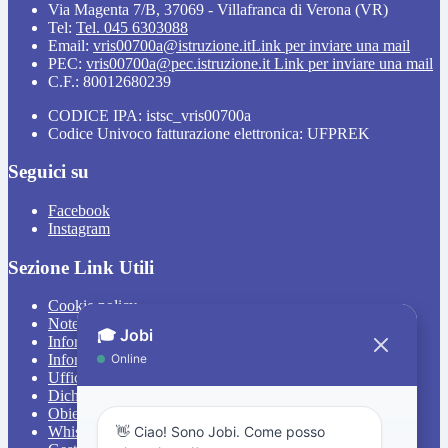
Via Magenta 7/B, 37069 - Villafranca di Verona (VR)
Tel:
Tel. 045 6303088
Email:
vris00700a@istruzione.it
Link per inviare una mail
PEC:
vris00700a@pec.istruzione.it
Link per inviare una mail
C.F.: 80012680239
CODICE IPA: istsc_vris00700a
Codice Univoco fatturazione elettronica: UFPREK
Seguici su
Facebook
Instagram
Sezione Link Utili
Cookie policy
Note legali
Informativa Privacy
Informativa Privacy chatbot Jobi
Ufficio Relazioni con il Pubblico
Dichiarazione di accessibilità
Obiettivi di accessibilità
Whistleblowing