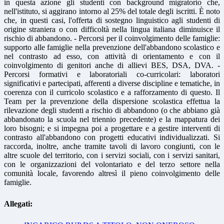
in questa azione gli studenti con background migratorio che,
nell'istituto, si aggirano intorno al 25% del totale degli iscritti. È noto
che, in questi casi, l'offerta di sostegno linguistico agli studenti di
origine straniera o con difficoltà nella lingua italiana diminuisce il
rischio di abbandono. - Percorsi per il coinvolgimento delle famiglie:
supporto alle famiglie nella prevenzione dell'abbandono scolastico e
nel contrasto ad esso, con attività di orientamento e con il
coinvolgimento di genitori anche di allievi BES, DSA, DVA. -
Percorsi formativi e laboratoriali co-curricolari: laboratori
significativi e partecipati, afferenti a diverse discipline e tematiche, in
coerenza con il curricolo scolastico e a rafforzamento di questo. Il
Team per la prevenzione della dispersione scolastica effettua la
rilevazione degli studenti a rischio di abbandono (o che abbiano già
abbandonato la scuola nel triennio precedente) e la mappatura dei
loro bisogni; e si impegna poi a progettare e a gestire interventi di
contrasto all'abbandono con progetti educativi individualizzati. Si
raccorda, inoltre, anche tramite tavoli di lavoro congiunti, con le
altre scuole del territorio, con i servizi sociali, con i servizi sanitari,
con le organizzazioni del volontariato e del terzo settore nella
comunità locale, favorendo altresì il pieno coinvolgimento delle
famiglie.
Allegati: