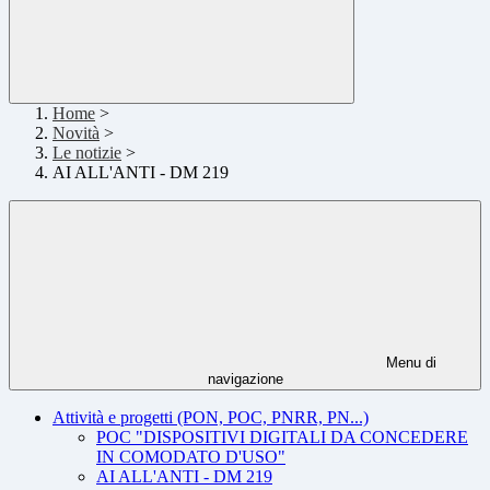
Home
>
Novità
>
Le notizie
>
AI ALL'ANTI - DM 219
Menu di
navigazione
Attività e progetti (PON, POC, PNRR, PN...)
POC "DISPOSITIVI DIGITALI DA CONCEDERE
IN COMODATO D'USO"
AI ALL'ANTI - DM 219