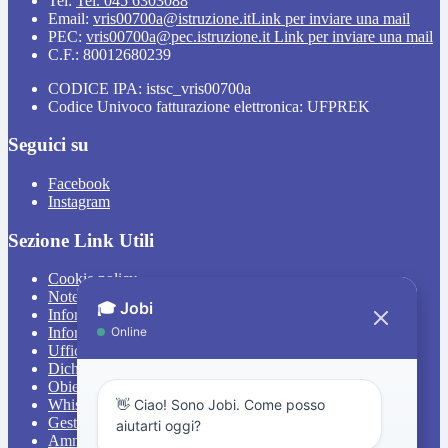
Tel:
Tel. 045 6303088
Email:
vris00700a@istruzione.it
Link per inviare una mail
PEC:
vris00700a@pec.istruzione.it
Link per inviare una mail
C.F.: 80012680239
CODICE IPA: istsc_vris00700a
Codice Univoco fatturazione elettronica: UFPREK
Seguici su
Facebook
Instagram
Sezione Link Utili
Cookie policy
Note legali
Informativa Privacy
Informativa Privacy chatbot Jobi
Ufficio Relazioni con il Pubblico
Dichiarazione di accessibilità
Obiettivi di accessibilità
Whistleblowing
Gestione consensi cookie
Amministrazione trasparente