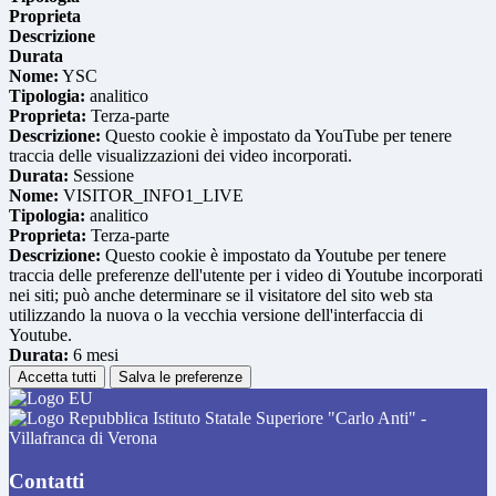
Proprieta
Descrizione
Durata
Nome:
YSC
Tipologia:
analitico
Proprieta:
Terza-parte
Descrizione:
Questo cookie è impostato da YouTube per tenere
traccia delle visualizzazioni dei video incorporati.
Durata:
Sessione
Nome:
VISITOR_INFO1_LIVE
Tipologia:
analitico
Proprieta:
Terza-parte
Descrizione:
Questo cookie è impostato da Youtube per tenere
traccia delle preferenze dell'utente per i video di Youtube incorporati
nei siti; può anche determinare se il visitatore del sito web sta
utilizzando la nuova o la vecchia versione dell'interfaccia di
Youtube.
Durata:
6 mesi
Accetta tutti
Salva le preferenze
Istituto Statale Superiore "Carlo Anti" -
Villafranca di Verona
Contatti