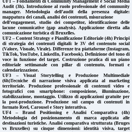
UF1 – Fondamenti di Community Management e Social Media
Audit (3h). Introduzione al ruolo professionale del community
manager. Metodologia dell’audit della presenza digitale:
mappatura dei canali, analisi dei contenuti, misurazione
dell’engagement, studio dei competitor, identificazione delle
lacune comunicative (gap analysis). Applicazione diretta alla
comunicazione turistica di Bruxelles.
UF2 – Content Strategy e Pianificazione Editoriale (4h) Principi
di strategia dei contenuti digitali: le 3V del contenuto social
(Valore, Visuale, Virale). Differenze tra piattaforme (Instagram,
TikTok, YouTube, LinkedIn, Facebook). Definizione del tono di
voce in funzione del target. Costruzione pratica di un piano
editoriale settimanale con pillar di contenuto, formati e
calendarizzazione.
UF3 – Visual Storytelling e Produzione Multimediale
(6h)Tecniche di narrazione visiva applicata al marketing
territoriale. Produzione professionale di contenuti video e
fotografici con smartphone: composizione, illuminazione,
stabilizzazione, montaggio. Utilizzo di applicazioni gratuite per
la post-produzione. Produzione sul campo di contenuti in
formato Reel, Carousel e Story interattiva.
UF4 – Brand Positioning e Analisi Comparativa (4h)
Metodologia del posizionamento di marca applicata alle
destinazioni turistiche. Analisi comparativa strutturata (Bruges
vs Bruxelles) su cinque dimensioni: identità visiva, target