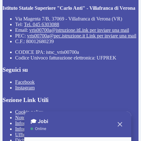
Istituto Statale Superiore "Carlo Anti" - Villafranca di Verona
Via Magenta 7/B, 37069 - Villafranca di Verona (VR)
Tel:
Tel. 045 6303088
Email:
vris00700a@istruzione.it
Link per inviare una mail
PEC:
vris00700a@pec.istruzione.it
Link per inviare una mail
C.F.: 80012680239
CODICE IPA: istsc_vris00700a
Codice Univoco fatturazione elettronica: UFPREK
Seguici su
Facebook
Instagram
Sezione Link Utili
Cookie policy
Note legali
Informativa Privacy
Informativa Privacy chatbot Jobi
Ufficio Relazioni con il Pubblico
Dichiarazione di accessibilità