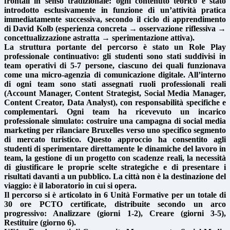
frontali in senso tradizionale: ogni contenuto teorico è stato
introdotto esclusivamente in funzione di un’attività pratica
immediatamente successiva, secondo il ciclo di apprendimento
di David Kolb (esperienza concreta → osservazione riflessiva →
concettualizzazione astratta → sperimentazione attiva).
La struttura portante del percorso è stato un Role Play
professionale continuativo: gli studenti sono stati suddivisi in
team operativi di 5-7 persone, ciascuno dei quali funzionava
come una micro-agenzia di comunicazione digitale. All’interno
di ogni team sono stati assegnati ruoli professionali reali
(Account Manager, Content Strategist, Social Media Manager,
Content Creator, Data Analyst), con responsabilità specifiche e
complementari. Ogni team ha ricevevuto un incarico
professionale simulato: costruire una campagna di social media
marketing per rilanciare Bruxelles verso uno specifico segmento
di mercato turistico. Questo approccio ha consentito agli
studenti di sperimentare direttamente le dinamiche del lavoro in
team, la gestione di un progetto con scadenze reali, la necessità
di giustificare le proprie scelte strategiche e di presentare i
risultati davanti a un pubblico. La città non è la destinazione del
viaggio: è il laboratorio in cui si opera.
Il percorso si è articolato in 6 Unità Formative per un totale di
30 ore PCTO certificate, distribuite secondo un arco
progressivo: Analizzare (giorni 1-2), Creare (giorni 3-5),
Restituire (giorno 6).