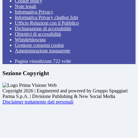
Cookie policy
Note legali
Informativa Privacy
Informativa Privacy chatbot Jobi
Ufficio Relazioni con il Pubblico
Dichiarazione di accessibilità
Obiettivi di accessibilità
Whistleblowing
Gestione consensi cookie
Amministrazione trasparente
Pagina visualizzata
722
volte
Sezione Copyright
Copyright 2026 | Engineered and powered by Gruppo Spaggiari
Parma S.p.A. | Divisione Publishing & New Social Media
Disclaimer trattamento dati personali