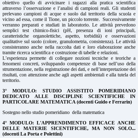
obiettivo quello di avvicinare i ragazzi alla pratica scientifica
attraverso l’osservazione e l’analisi di campioni reali. Gli studenti
prelevano campioni di acque e suolo dal territorio della scuola e
vicino ad essa, come il Tione, un piccolo torrente. Successivamente
verranno preparati e studiati in laboratorio. Le attività prevedono
semplici test chimico-fisici (pH, presenza di ioni principali,
caratteristiche organolettiche, aspetto, torbidità) e osservazioni
qualitative sul suolo (colore, granulometria, consistenza). Le attività
consisteranno anche nella raccolta dati e loro elaborazione anche
tramite ricerca scientifica e costruzione di tabelle e relazioni.
L’esperienza permette di collegare nozioni tecniche e teoriche a
fenomeni concreti, sviluppando competenze di base nell’uso della
strumentazione, nella registrazione dei dati, e nell’interpretazione dei
risultati, con attenzione anche agli aspetti ambientali e alla tutela del
territorio.
3° MODULO: STUDIO ASSISTITO POMERIDIANO
DEDICATO ALLE DISCIPLINE SCIENTIFICHE IN
PARTICOLARE MATEMATICA (docenti Guido e Ferrarin)
Sostegno nello studio pomeridiano della matematica
4° MODULO: L'APPRENDIMENTO EFFICACE ANCHE
DELLE MATERIE SICENTIFICHE, MA NON SOLO...
(docenti La Porta e Polettini)