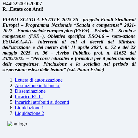
H44D25001620007
R...Estate con Anti!
PIANO SCUOLA ESTATE 2025-26 - progetto
Fondi Strutturali
Europei
–
Programma Nazionale
“
Scuola e competenze
”
2021-
2027
–
Fondo sociale europeo plus (FSE+)
–
Priorità 1
–
Scuola e
competenze (FSE+), Obiettivo
specifico ESO4.6
–
sotto-azione
ESO4.6.A.4.A- Interventi di cui ai decreti del Ministro
dell
’
istruzione e del merito dell
’
11 aprile 2024, n. 72 e del 22
maggio 2025, n. 96
–
Avviso Pubblico prot. n. 81652 del
23/05/2025
– “
Percorsi educativi e formativi per il
potenziamento
delle competenze, l
’
inclusione e la socialità nel periodo di
sospensione estiva
delle lezioni
”
(c.d. Piano Estate)
Lettera di autorizzazione
Assunzione in bilancio
Disseminazione
Incarico RUP
Incarichi attribuiti ai docenti
Liquidazione 1
Liquidazione 2