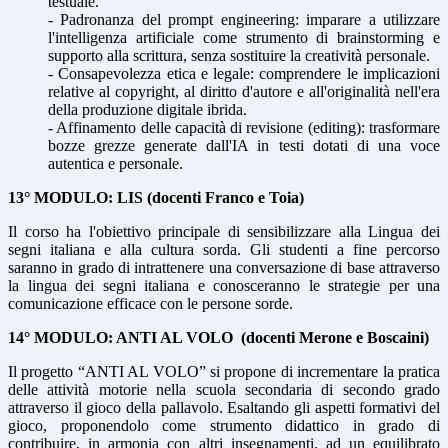
testuale.
- Padronanza del prompt engineering: imparare a utilizzare
l'intelligenza artificiale come strumento di brainstorming e
supporto alla scrittura, senza sostituire la creatività personale.
- Consapevolezza etica e legale: comprendere le implicazioni
relative al copyright, al diritto d'autore e all'originalità nell'era
della produzione digitale ibrida.
- Affinamento delle capacità di revisione (editing): trasformare
bozze grezze generate dall'IA in testi dotati di una voce
autentica e personale.
13° MODULO:
LIS
(docenti Franco e Toia)
Il corso ha l'obiettivo principale di sensibilizzare alla Lingua dei
segni italiana e alla cultura sorda. Gli studenti a fine percorso
saranno in grado di intrattenere una conversazione di base attraverso
la lingua dei segni italiana e conosceranno le strategie per una
comunicazione efficace con le persone sorde.
14° MODULO:
ANTI AL VOLO
(docenti Merone e Boscaini)
Il progetto “ANTI AL VOLO” si propone di incrementare la pratica
delle attività motorie nella scuola secondaria di secondo grado
attraverso il gioco della pallavolo. Esaltando gli aspetti formativi del
gioco, proponendolo come strumento didattico in grado di
contribuire, in armonia con altri insegnamenti, ad un equilibrato