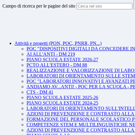
Campo di ricerca per le pagine del sito
Attività e progetti (PON, POC, PNRR, PN...)
POC "DISPOSITIVI DIGITALI DA CONCEDERE 
AI ALL'ANTI - DM 219
PIANO SCUOLA ESTATE 2026-27
PCTO ALL'ESTERO - DM 88
REALIZZAZIONE E VALORIZZAZIONE DI LABORA
LABORATORI DI ORIENTAMENTO SULLE STEM - a
POC "LABORATORI INNOVATIVI E AVANZATI P
ANDIAMO AV...ANTI! - POC PER LA SCUOLA -
CTS - DM 41
PIANO SCUOLA ESTATE 2025-26
PIANO SCUOLA ESTATE 2024-25
LABORATORI DI ORIENTAMENTO SULL'INTELL
AZIONI DI PREVENZIONE E CONTRASTO ALLA D
FORMAZIONE DEL PERSONALE SCOLASTICO PER
COMPETENZE STEM E MULTILINGUISTICHE NELL
AZIONI DI PREVENZIONE E CONTRASTO ALLA D