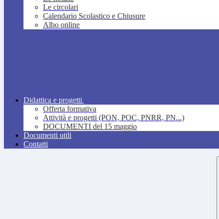
Le circolari
Calendario Scolastico e Chiusure
Albo online
Didattica e progetti
Offerta formativa
Attività e progetti (PON, POC, PNRR, PN...)
DOCUMENTI del 15 maggio
Documenti utili
Contatti